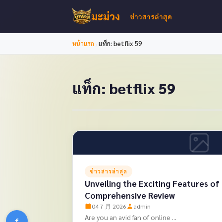
มะม่วง
ข่าวสารล่าสุด
›
หน้าแรก
แท็ก: betflix 59
แท็ก: betflix 59
ข่าวสารล่าสุด
Unveiling the Exciting Features of 
Comprehensive Review
04 7 月 2026
admin
Are you an avid fan of online ...
f