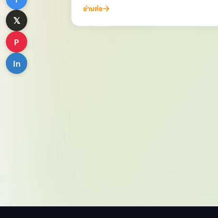
อ่านต่อ
𝕏
P
in