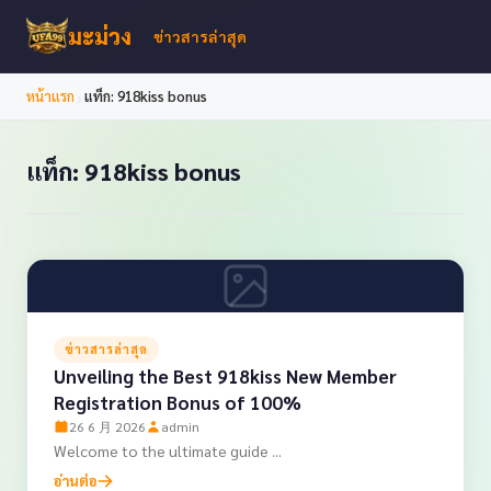
มะม่วง
ข่าวสารล่าสุด
›
หน้าแรก
แท็ก: 918kiss bonus
แท็ก: 918kiss bonus
ข่าวสารล่าสุด
Unveiling the Best 918kiss New Member
Registration Bonus of 100%
26 6 月 2026
admin
Welcome to the ultimate guide ...
อ่านต่อ