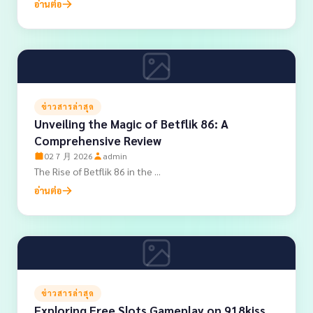
อ่านต่อ
ข่าวสารล่าสุด
Unveiling the Magic of Betflik 86: A
Comprehensive Review
02 7 月 2026
admin
The Rise of Betflik 86 in the ...
อ่านต่อ
ข่าวสารล่าสุด
Exploring Free Slots Gameplay on 918kiss