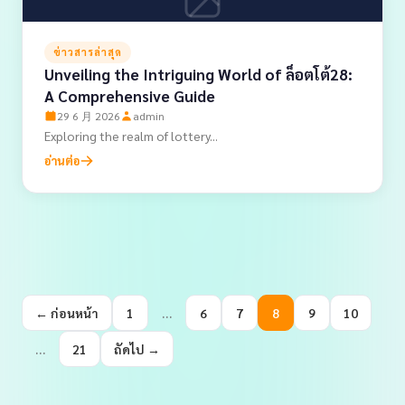
ข่าวสารล่าสุด
Unveiling the Intriguing World of ล็อตโต้28:
A Comprehensive Guide
29 6 月 2026
admin
Exploring the realm of lottery...
อ่านต่อ
การนำ
← ก่อนหน้า
1
…
6
7
8
9
10
ทาง
…
21
ถัดไป →
หน้า