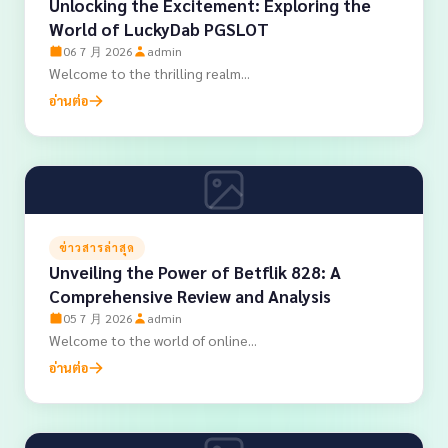
Unlocking the Excitement: Exploring the
World of LuckyDab PGSLOT
06 7 月 2026
admin
Welcome to the thrilling realm...
อ่านต่อ
ข่าวสารล่าสุด
Unveiling the Power of Betflik 828: A
Comprehensive Review and Analysis
05 7 月 2026
admin
Welcome to the world of online...
อ่านต่อ