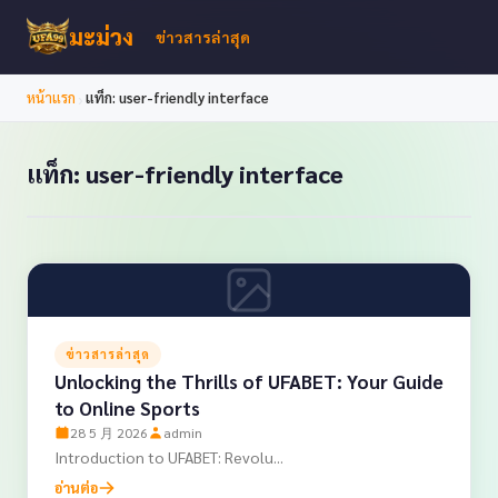
มะม่วง
ข่าวสารล่าสุด
›
หน้าแรก
แท็ก: user-friendly interface
แท็ก: user-friendly interface
ข่าวสารล่าสุด
Unlocking the Thrills of UFABET: Your Guide
to Online Sports
28 5 月 2026
admin
Introduction to UFABET: Revolu...
อ่านต่อ