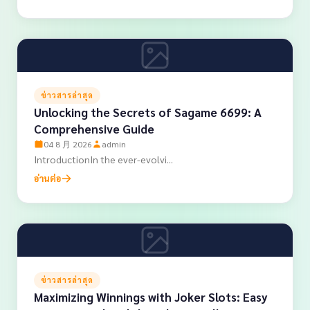
ข่าวสารล่าสุด
Unlocking the Secrets of Sagame 6699: A
Comprehensive Guide
04 8 月 2026
admin
IntroductionIn the ever-evolvi...
อ่านต่อ
ข่าวสารล่าสุด
Maximizing Winnings with Joker Slots: Easy