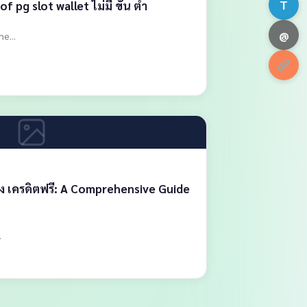
T
 pg slot wallet ไม่มี ขั้น ตํ่า
@
e...
รง เครดิตฟรี: A Comprehensive Guide
.