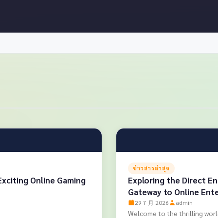
ข่าวสารล่าสุด
Exciting Online Gaming
Exploring the Direct E
Gateway to Online Ent
29 7 月 2026
admin
Welcome to the thrilling world