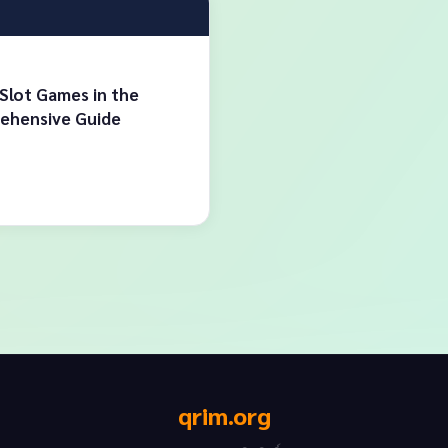
 Slot Games in the
rehensive Guide
qrim.org