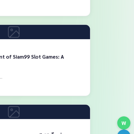
nt of Siam99 Slot Games: A
..
W