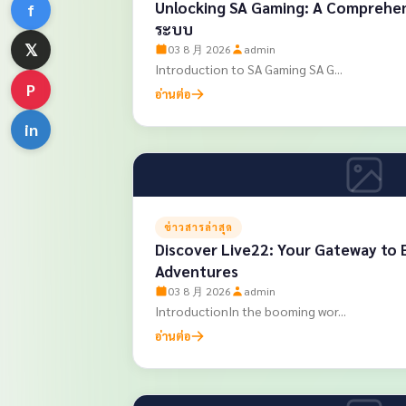
Unlocking SA Gaming: A Comprehensi
f
ระบบ
𝕏
03 8 月 2026
admin
Introduction to SA Gaming SA G...
P
อ่านต่อ
in
ข่าวสารล่าสุด
Discover Live22: Your Gateway to 
Adventures
03 8 月 2026
admin
IntroductionIn the booming wor...
อ่านต่อ