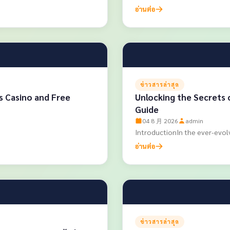
อ่านต่อ
ข่าวสารล่าสุด
s Casino and Free
Unlocking the Secrets
Guide
04 8 月 2026
admin
IntroductionIn the ever-evolvi
อ่านต่อ
ข่าวสารล่าสุด