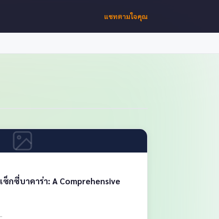
แชทตามใจคุณ
แซ็กซี่บาคาร่า: A Comprehensive
.