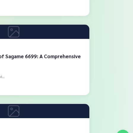
 of Sagame 6699: A Comprehensive
...