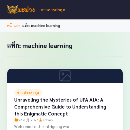
มะม่วง
ข่าวสารล่าสุด
›
หน้าแรก
แท็ก: machine learning
แท็ก: machine learning
ข่าวสารล่าสุด
Unraveling the Mysteries of UFA AIA: A
Comprehensive Guide to Understanding
this Enigmatic Concept
24 6 月 2026
admin
Welcome to the intriguing worl...