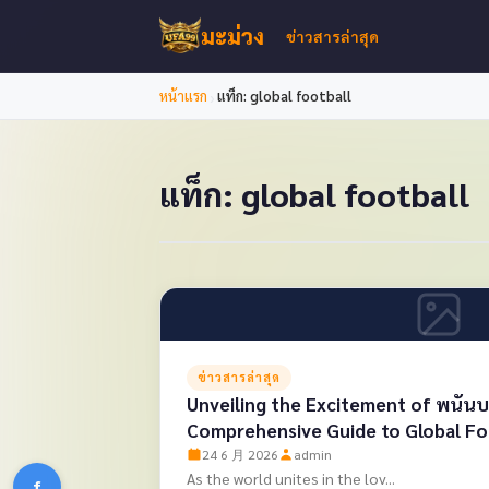
มะม่วง
ข่าวสารล่าสุด
›
หน้าแรก
แท็ก: global football
แท็ก: global football
ข่าวสารล่าสุด
Unveiling the Excitement of พนันบ
Comprehensive Guide to Global Fo
24 6 月 2026
admin
As the world unites in the lov...
f