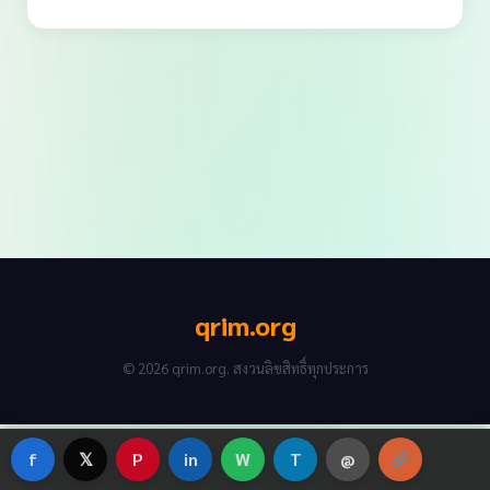
qrim.org
© 2026 qrim.org. สงวนลิขสิทธิ์ทุกประการ
f
𝕏
P
in
W
T
@