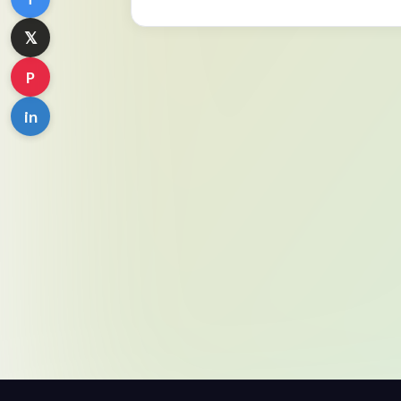
𝕏
P
in