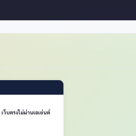
เว็บตรงไม่ผ่านเอเย่นต์