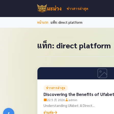
มะม่วง
ข่าวสารล่าสุด
›
หน้าแรก
แท็ก: direct platform
แท็ก: direct platform
ข่าวสารล่าสุด
Discovering the Benefits of Ufabet 
22 5 月 2026
admin
Understanding Ufabet: A Direct...
อ่านต่อ
f