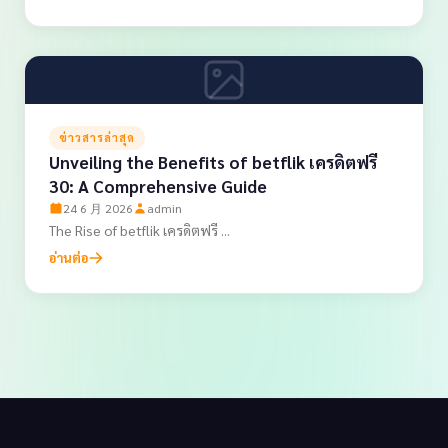
ข่าวสารล่าสุด
Unveiling the Benefits of betflik เครดิตฟรี
30: A Comprehensive Guide
24 6 月 2026
admin
The Rise of betflik เครดิตฟรี ...
อ่านต่อ