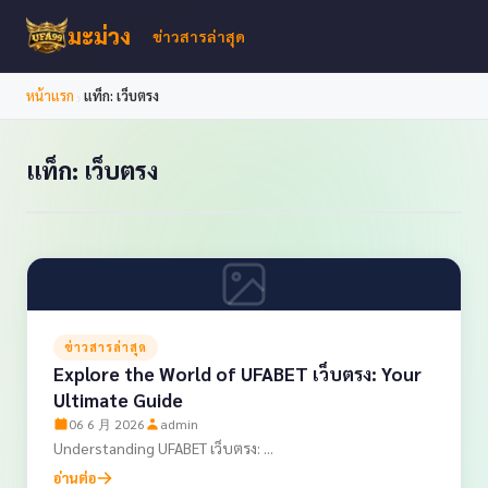
มะม่วง
ข่าวสารล่าสุด
›
หน้าแรก
แท็ก: เว็บตรง
แท็ก: เว็บตรง
ข่าวสารล่าสุด
Explore the World of UFABET เว็บตรง: Your
Ultimate Guide
06 6 月 2026
admin
Understanding UFABET เว็บตรง: ...
อ่านต่อ