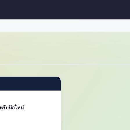
ำหรับมือใหม่