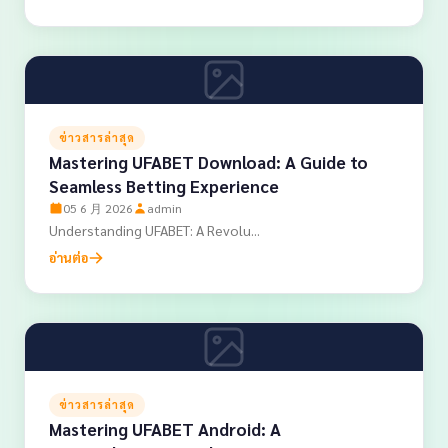
ข่าวสารล่าสุด
Mastering UFABET Download: A Guide to
Seamless Betting Experience
05 6 月 2026
admin
Understanding UFABET: A Revolu...
อ่านต่อ
ข่าวสารล่าสุด
Mastering UFABET Android: A